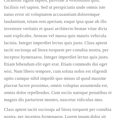
Curabitur ligula sapien, pulvinar a vestibulum quis,
facilisis vel sapien. Sed ut perspiciatis unde omnis iste
natus error sit voluptatem accusantium doloremque
laudantium, totam rem aperiam, eaque ipsa quae ab illo
inventore veritatis et quasi architecto beatae vitae dicta
sunt explicabo. Aenean vel massa quis mauris vehicula
lacinia. Integer imperdiet lectus quis justo. Class aptent
taciti sociosqu ad litora torquent per conubia nostra, per
inceptos hymenaeos. Integer imperdiet lectus quis justo.
Etiam bibendum elit eget erat. Etiam commodo dui eget
wisi. Nam libero tempore, cum soluta nobis est eligendi
optio cumque nihil impedit quo minus id quod maxime
placeat facere possimus, omnis voluptas assumenda est,
omnis dolor repellendus. Cum sociis natoque penatibus et
magnis dis parturient montes, nascetur ridiculus mus.
Class aptent taciti sociosqu ad litora torquent per conubia
nostra, per inceptos hymenaeos. Lorem ipsum dolor sit