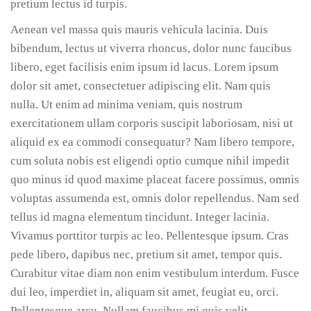
pretium lectus id turpis.
Aenean vel massa quis mauris vehicula lacinia. Duis
bibendum, lectus ut viverra rhoncus, dolor nunc faucibus
libero, eget facilisis enim ipsum id lacus. Lorem ipsum
dolor sit amet, consectetuer adipiscing elit. Nam quis
nulla. Ut enim ad minima veniam, quis nostrum
exercitationem ullam corporis suscipit laboriosam, nisi ut
aliquid ex ea commodi consequatur? Nam libero tempore,
cum soluta nobis est eligendi optio cumque nihil impedit
quo minus id quod maxime placeat facere possimus, omnis
voluptas assumenda est, omnis dolor repellendus. Nam sed
tellus id magna elementum tincidunt. Integer lacinia.
Vivamus porttitor turpis ac leo. Pellentesque ipsum. Cras
pede libero, dapibus nec, pretium sit amet, tempor quis.
Curabitur vitae diam non enim vestibulum interdum. Fusce
dui leo, imperdiet in, aliquam sit amet, feugiat eu, orci.
Pellentesque arcu. Nullam faucibus mi quis velit.