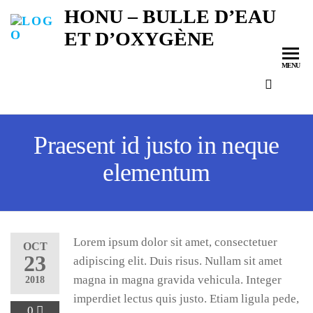
HONU – BULLE D’EAU
ET D’OXYGÈNE
MENU
Praesent id justo in neque
elementum
Lorem ipsum dolor sit amet, consectetuer
OCT
23
adipiscing elit. Duis risus. Nullam sit amet
magna in magna gravida vehicula. Integer
2018
imperdiet lectus quis justo. Etiam ligula pede,
0