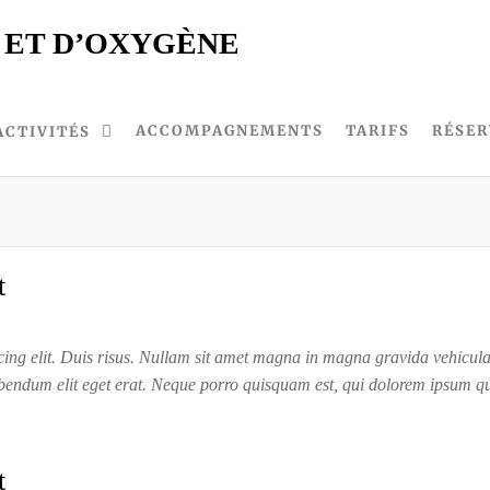
 ET D’OXYGÈNE
ACCOMPAGNEMENTS
TARIFS
RÉSER
ACTIVITÉS
t
ing elit. Duis risus. Nullam sit amet magna in magna gravida vehicula. I
ibendum elit eget erat. Neque porro quisquam est, qui dolorem ipsum quia
t