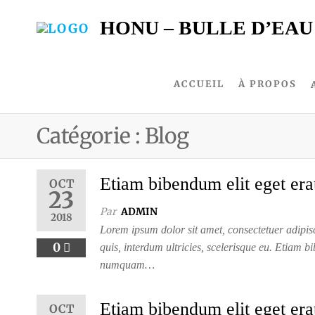
HONU – BULLE D’EAU
ACCUEIL
À PROPOS
Catégorie :
Blog
Etiam bibendum elit eget era
OCT
23
Par
ADMIN
2018
Lorem ipsum dolor sit amet, consectetuer adipisc
0
quis, interdum ultricies, scelerisque eu. Etiam b
numquam…
Etiam bibendum elit eget era
OCT