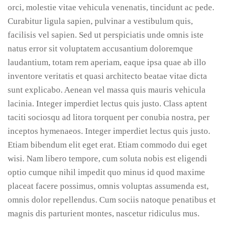
orci, molestie vitae vehicula venenatis, tincidunt ac pede.
Curabitur ligula sapien, pulvinar a vestibulum quis,
facilisis vel sapien. Sed ut perspiciatis unde omnis iste
natus error sit voluptatem accusantium doloremque
laudantium, totam rem aperiam, eaque ipsa quae ab illo
inventore veritatis et quasi architecto beatae vitae dicta
sunt explicabo. Aenean vel massa quis mauris vehicula
lacinia. Integer imperdiet lectus quis justo. Class aptent
taciti sociosqu ad litora torquent per conubia nostra, per
inceptos hymenaeos. Integer imperdiet lectus quis justo.
Etiam bibendum elit eget erat. Etiam commodo dui eget
wisi. Nam libero tempore, cum soluta nobis est eligendi
optio cumque nihil impedit quo minus id quod maxime
placeat facere possimus, omnis voluptas assumenda est,
omnis dolor repellendus. Cum sociis natoque penatibus et
magnis dis parturient montes, nascetur ridiculus mus.