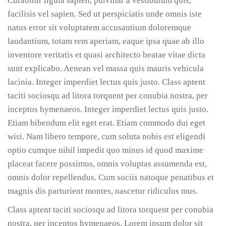
Curabitur ligula sapien, pulvinar a vestibulum quis,
facilisis vel sapien. Sed ut perspiciatis unde omnis iste
natus error sit voluptatem accusantium doloremque
laudantium, totam rem aperiam, eaque ipsa quae ab illo
inventore veritatis et quasi architecto beatae vitae dicta
sunt explicabo. Aenean vel massa quis mauris vehicula
lacinia. Integer imperdiet lectus quis justo. Class aptent
taciti sociosqu ad litora torquent per conubia nostra, per
inceptos hymenaeos. Integer imperdiet lectus quis justo.
Etiam bibendum elit eget erat. Etiam commodo dui eget
wisi. Nam libero tempore, cum soluta nobis est eligendi
optio cumque nihil impedit quo minus id quod maxime
placeat facere possimus, omnis voluptas assumenda est,
omnis dolor repellendus. Cum sociis natoque penatibus et
magnis dis parturient montes, nascetur ridiculus mus.
Class aptent taciti sociosqu ad litora torquent per conubia
nostra, per inceptos hymenaeos. Lorem ipsum dolor sit