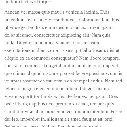
pretium lectus id turpis.
Aenean vel massa quis mauris vehicula lacinia. Duis
bibendum, lectus ut viverra rhoncus, dolor nunc faucibus
libero, eget facilisis enim ipsum id lacus. Lorem ipsum
dolor sit amet, consectetuer adipiscing elit. Nam quis
nulla. Ut enim ad minima veniam, quis nostrum
exercitationem ullam corporis suscipit laboriosam, nisi ut
aliquid ex ea commodi consequatur? Nam libero tempore,
cum soluta nobis est eligendi optio cumque nihil impedit
quo minus id quod maxime placeat facere possimus, omnis
voluptas assumenda est, omnis dolor repellendus. Nam sed
tellus id magna elementum tincidunt. Integer lacinia.
Vivamus porttitor turpis ac leo. Pellentesque ipsum. Cras
pede libero, dapibus nec, pretium sit amet, tempor quis.
Curabitur vitae diam non enim vestibulum interdum. Fusce
dui leo, imperdiet in, aliquam sit amet, feugiat eu, orci.
Pellentesque arcu. Nullam faucibus mi quis velit.