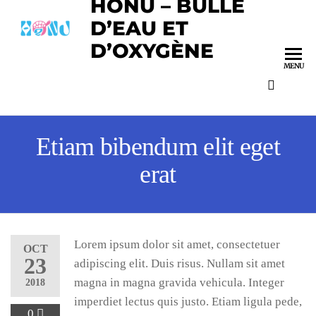
HONU – BULLE
D’EAU ET
D’OXYGÈNE
MENU
Etiam bibendum elit eget
erat
Lorem ipsum dolor sit amet, consectetuer
OCT
23
adipiscing elit. Duis risus. Nullam sit amet
magna in magna gravida vehicula. Integer
2018
imperdiet lectus quis justo. Etiam ligula pede,
0