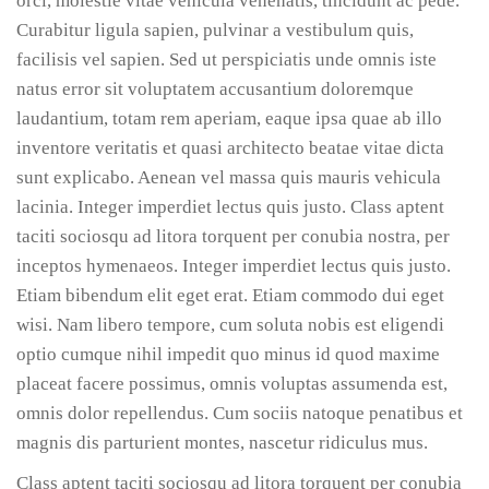
orci, molestie vitae vehicula venenatis, tincidunt ac pede.
Curabitur ligula sapien, pulvinar a vestibulum quis,
facilisis vel sapien. Sed ut perspiciatis unde omnis iste
natus error sit voluptatem accusantium doloremque
laudantium, totam rem aperiam, eaque ipsa quae ab illo
inventore veritatis et quasi architecto beatae vitae dicta
sunt explicabo. Aenean vel massa quis mauris vehicula
lacinia. Integer imperdiet lectus quis justo. Class aptent
taciti sociosqu ad litora torquent per conubia nostra, per
inceptos hymenaeos. Integer imperdiet lectus quis justo.
Etiam bibendum elit eget erat. Etiam commodo dui eget
wisi. Nam libero tempore, cum soluta nobis est eligendi
optio cumque nihil impedit quo minus id quod maxime
placeat facere possimus, omnis voluptas assumenda est,
omnis dolor repellendus. Cum sociis natoque penatibus et
magnis dis parturient montes, nascetur ridiculus mus.
Class aptent taciti sociosqu ad litora torquent per conubia