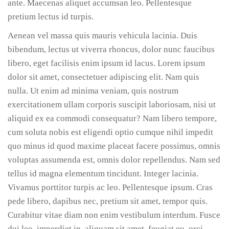
ante. Maecenas aliquet accumsan leo. Pellentesque
pretium lectus id turpis.
Aenean vel massa quis mauris vehicula lacinia. Duis
bibendum, lectus ut viverra rhoncus, dolor nunc faucibus
libero, eget facilisis enim ipsum id lacus. Lorem ipsum
dolor sit amet, consectetuer adipiscing elit. Nam quis
nulla. Ut enim ad minima veniam, quis nostrum
exercitationem ullam corporis suscipit laboriosam, nisi ut
aliquid ex ea commodi consequatur? Nam libero tempore,
cum soluta nobis est eligendi optio cumque nihil impedit
quo minus id quod maxime placeat facere possimus, omnis
voluptas assumenda est, omnis dolor repellendus. Nam sed
tellus id magna elementum tincidunt. Integer lacinia.
Vivamus porttitor turpis ac leo. Pellentesque ipsum. Cras
pede libero, dapibus nec, pretium sit amet, tempor quis.
Curabitur vitae diam non enim vestibulum interdum. Fusce
dui leo, imperdiet in, aliquam sit amet, feugiat eu, orci.